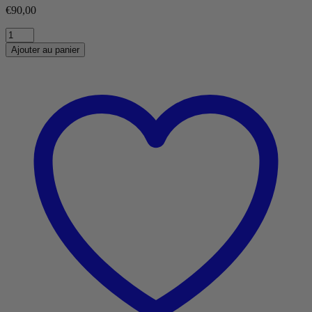
€
90,00
Kuro
Wave
Ajouter au panier
Large
quantity