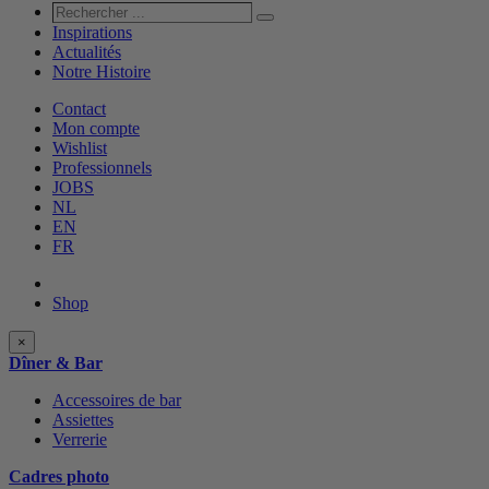
Rechercher
Rechercher
...
Inspirations
Actualités
Notre Histoire
Contact
Mon compte
Wishlist
Professionnels
JOBS
NL
EN
FR
Shop
Shop
×
categories
Dîner & Bar
Accessoires de bar
Assiettes
Verrerie
Cadres photo