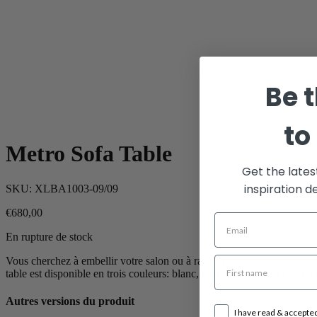
Be t
to
Metro Sofa Table
Get the lates
inspiration d
SKU:
XLBA1003-09/09
€
680,00
En rupture de stock
Vous cherchez à embellir votre salon ou à rafraîchir votre bureau ? Not
table est disponible en trois couleurs: blanc, noir et bois naturel, et es
Autres versions du produit
I have read & accepte