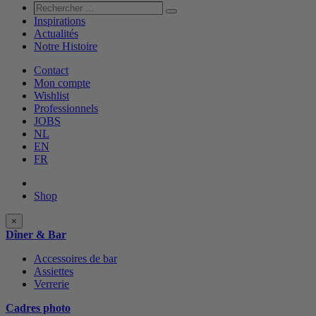
Rechercher
Rechercher
...
Inspirations
Actualités
Notre Histoire
Contact
Mon compte
Wishlist
Professionnels
JOBS
NL
EN
FR
Shop
Shop
×
categories
Dîner & Bar
Accessoires de bar
Assiettes
Verrerie
Cadres photo