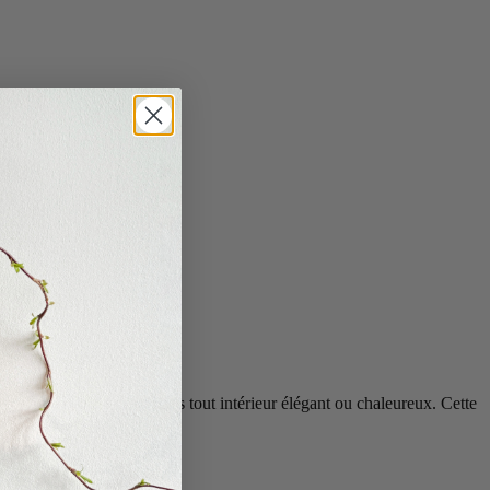
s'intègre parfaitement dans tout intérieur élégant ou chaleureux. Cette