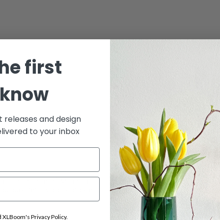
he first
 know
t releases and design
elivered to your inbox
re table de canapé Metro fera l'affaire! Ce design simple et fonctionnel 
t toujours finie avec des pieds métalliques noirs.
d XLBoom's Privacy Policy.