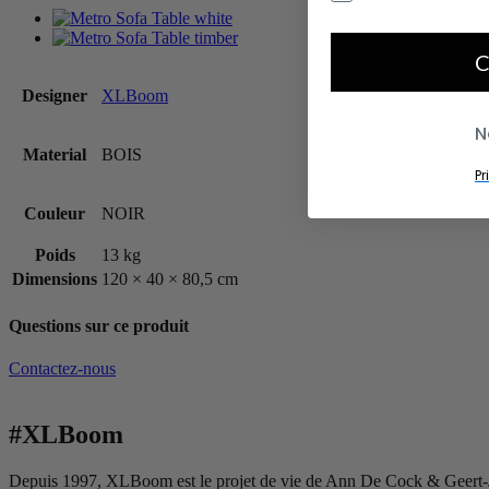
C
Designer
XLBoom
N
Material
BOIS
Pr
Couleur
NOIR
Poids
13 kg
Dimensions
120 × 40 × 80,5 cm
Questions sur ce produit
Contactez-nous
#XLBoom
Depuis 1997, XLBoom est le projet de vie de Ann De Cock & Geert-Jan 