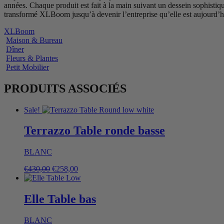
années. Chaque produit est fait à la main suivant un dessein sophist
transformé XLBoom jusqu’à devenir l’entreprise qu’elle est aujourd’h
XLBoom
Maison & Bureau
Dîner
Fleurs & Plantes
Petit Mobilier
PRODUITS ASSOCIÉS
Sale!
Terrazzo Table ronde basse
BLANC
Original
Current
€
430,00
€
258,00
price
price
was:
is:
€430,00.
€258,00.
Elle Table bas
BLANC