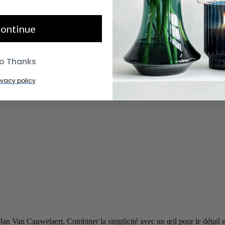
ontinue
o Thanks
ivacy policy
Van Cauwelaert. Combiner la simplicité avec un œil pour le détail et 