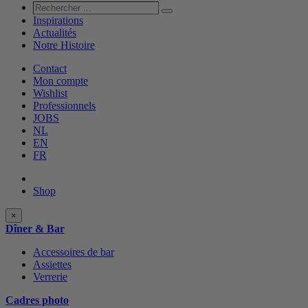
Rechercher
Rechercher
...
Inspirations
Actualités
Notre Histoire
Contact
Mon compte
Wishlist
Professionnels
JOBS
NL
EN
FR
Shop
Shop
×
categories
Dîner & Bar
Accessoires de bar
Assiettes
Verrerie
Cadres photo