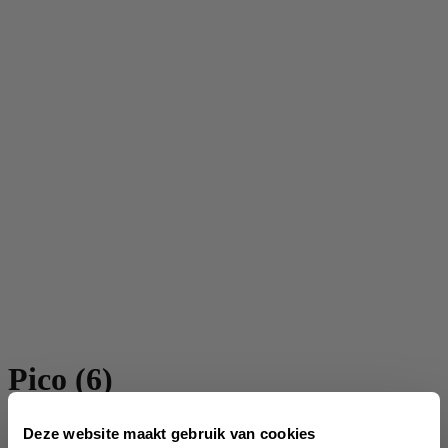
Pico (6)
SKU:
XLBA12106-09
Deze website maakt gebruik van cookies