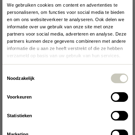
€
90,83
We gebruiken cookies om content en advertenties te
personaliseren, om functies voor social media te bieden
En rupture de stock
en om ons websiteverkeer te analyseren. Ook delen we
Découvrez Pico, notre étalage de vin. Que votre collection de vins
informatie over uw gebruik van onze site met onze
soit grande ou petite, Pico apportera sans aucun doute une valeur
Be the first
partners voor social media, adverteren en analyse. Deze
ajoutée à votre intérieur. Le design robuste vous permet de combiner
et empiler les casiers à vin de Pico à l'infini. Ce support est
partners kunnen deze gegevens combineren met andere
disponible en cuivre, noir ou laiton pour 3, 6, 9 ou 15 bouteilles. Si
to know
informatie die u aan ze heeft verstrekt of die ze hebben
vous aimez le vin, vous allez adorer Pico.
verzameld op basis van uw gebruik van hun services.
Get the latest releases and design
Designer
XLBoom
Toestemmingsselectie
inspiration delivered to your inbox
Noodzakelijk
Material
MÉTAL
Voorkeuren
Couleur
NOIR
Poids
1,5 kg
Statistieken
Dimensions
30 × 18 × 26 cm
I have read & accepted XLBoom's Privacy Policy.
Questions sur ce produit
Marketing