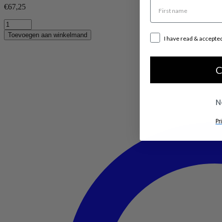
€
67,25
Acryl
Magnetische
Toevoegen aan winkelmand
I have read & accepte
Fotokader
18x18
quantity
C
N
Pr