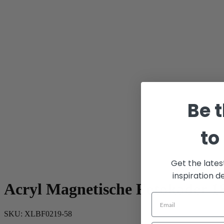
Be t
to
Get the lates
inspiration d
Acryl Magnetische Fotokader 1
SKU:
XLBF0219-58