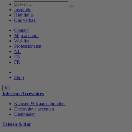
Zoeken
Zoeken
...
Inspiratie
Highlights
Ons verhaal
Contact
Mijn account
Wishlist
Professionelen
NL
EN
FR
Shop
Shop
×
categories
Interieur Accessoires
Kaarsen & Kaarsenhouders
Decoratieve accenten
Dienbladen
Tafelen & Bar