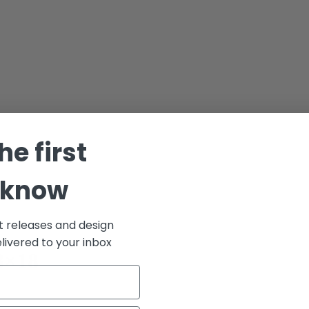
he first
 know
t releases and design
elivered to your inbox
8×18