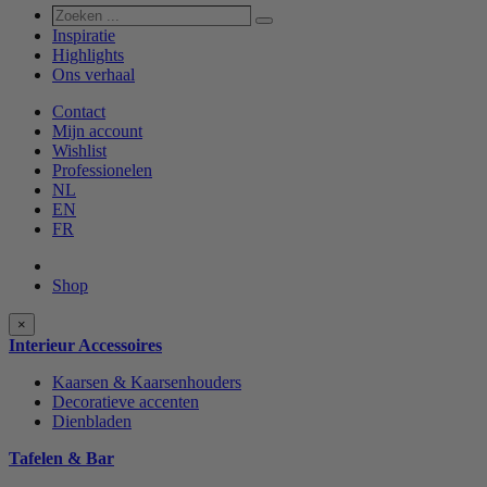
Zoeken
Zoeken
...
Inspiratie
Highlights
Ons verhaal
Contact
Mijn account
Wishlist
Professionelen
NL
EN
FR
Shop
Shop
×
categories
Interieur Accessoires
Kaarsen & Kaarsenhouders
Decoratieve accenten
Dienbladen
Tafelen & Bar