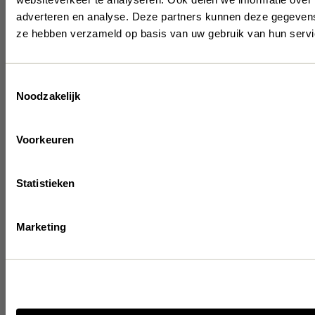
Be 
adverteren en analyse. Deze partners kunnen deze gegevens 
ze hebben verzameld op basis van uw gebruik van hun servi
t
Toestemmingsselectie
Noodzakelijk
Get the late
inspiration 
Voorkeuren
Statistieken
Marketing
I have read & accep